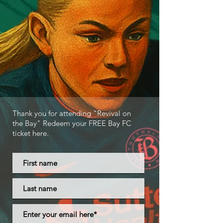
Thank you for attending "Revival on
the Bay" Redeem your FREE Bay FC
ticket here.