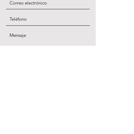
ENVIAR
DIRECCIÓN
Calle Valencia 474 Suite 280
San Francisco, CA. 94010
TELÉFONO
415-864-6432
EMAIL